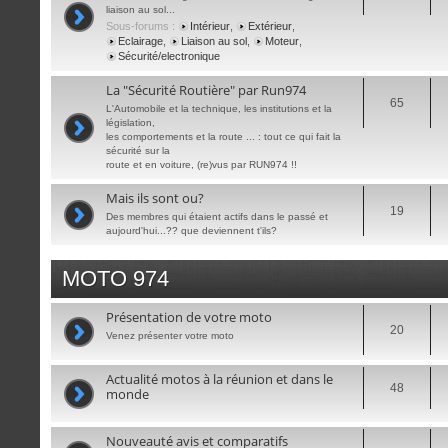
liaison au sol...
Sous-forums :
Intérieur
,
Extérieur
,
Eclairage
,
Liaison au sol
,
Moteur
,
Sécurité/electronique
La "Sécurité Routière" par Run974
65
L'Automobile et la technique, les institutions et la
législation,
les comportements et la route ... : tout ce qui fait la
sécurité sur la
route et en voiture, (re)vus par RUN974 !!
Mais ils sont ou?
19
Des membres qui étaient actifs dans le passé et
aujourd'hui...?? que deviennent t'ils?
MOTO 974
Présentation de votre moto
20
Venez présenter votre moto
Actualité motos à la réunion et dans le
48
monde
Nouveauté avis et comparatifs