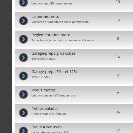
19
Vos avis sur différentes motos
Le permis moto
15
Vos infos et anecdotes sur le permis moto
Réglementation moto
8
Toute les règlementations concernant la moto
Garage-prépa gros cubes
14
600-1000 et plus
Garage-prépa 50cc et 125cc
4
125cc et 50cc
Pneus motos
7
Vos avis sur les différents pneus
Petites balades
36
Sorties moto à la réunion
Run974 Bar team
47
Le bar des motards run974