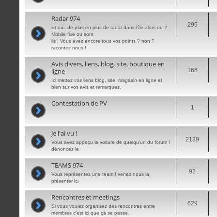
Radar 974
295
Et oui, de plus en plus de radar dans l'île alors ou ?
Mobile fixe ou sont
ils ! Vous avez encore tous vos points ? non ?
racontez nous !
Avis divers, liens, blog, site, boutique en
ligne
166
Ici mettez vos liens blog, site, magasin en ligne et
bien sur vos avis et remarques.
Contestation de PV
1
Je l'ai vu !
2139
Vous avez appeçu la voiture de quelqu'un du forum !
dénoncez le
TEAMS 974
92
Vous représentez une team ! venez nous la
présenter ici
Rencontres et meetings
629
Si vous voulez organisez des rencontres entre
membres c'est ici que çà se passe.