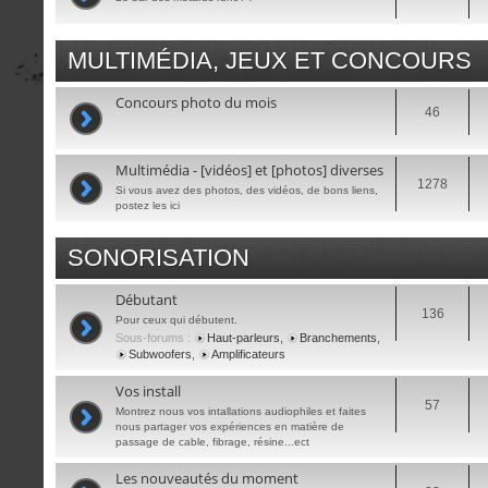
MULTIMÉDIA, JEUX ET CONCOURS
Concours photo du mois
46
Multimédia - [vidéos] et [photos] diverses
1278
Si vous avez des photos, des vidéos, de bons liens,
postez les ici
SONORISATION
Débutant
136
Pour ceux qui débutent.
Sous-forums :
Haut-parleurs
,
Branchements
,
Subwoofers
,
Amplificateurs
Vos install
57
Montrez nous vos intallations audiophiles et faites
nous partager vos expériences en matière de
passage de cable, fibrage, résine...ect
Les nouveautés du moment