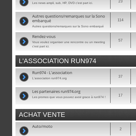
23
Les news ampli, sub, HP, DVD c'est part ici.
Autres questions/remarques sur la Sono
embarqué
114
Autres questions/remarques sur la Sono embarqué
Rendez-vous
57
Vous voulez organiser une rencontre ou un meeting
c'est part ici.
L'ASSOCIATION RUN974
Run974 - L'association
37
L'association run974.org
Les partenaires run974.org
17
Les promos que vous pouvez avoir grace à run974 !
ACHAT VENTE
Auto/moto
2