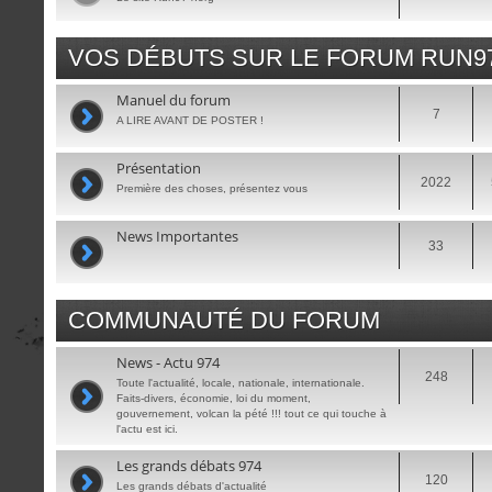
VOS DÉBUTS SUR LE FORUM RUN9
Manuel du forum
7
A LIRE AVANT DE POSTER !
Présentation
2022
Première des choses, présentez vous
News Importantes
33
COMMUNAUTÉ DU FORUM
News - Actu 974
248
Toute l'actualité, locale, nationale, internationale.
Faits-divers, économie, loi du moment,
gouvernement, volcan la pété !!! tout ce qui touche à
l'actu est ici.
Les grands débats 974
120
Les grands débats d'actualité