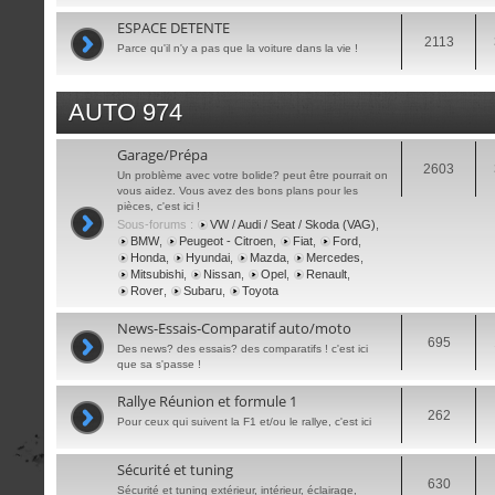
ESPACE DETENTE
2113
Parce qu'il n'y a pas que la voiture dans la vie !
AUTO 974
Garage/Prépa
2603
Un problème avec votre bolide? peut être pourrait on
vous aidez. Vous avez des bons plans pour les
pièces, c'est ici !
Sous-forums :
VW / Audi / Seat / Skoda (VAG)
,
BMW
,
Peugeot - Citroen
,
Fiat
,
Ford
,
Honda
,
Hyundai
,
Mazda
,
Mercedes
,
Mitsubishi
,
Nissan
,
Opel
,
Renault
,
Rover
,
Subaru
,
Toyota
News-Essais-Comparatif auto/moto
695
Des news? des essais? des comparatifs ! c'est ici
que sa s'passe !
Rallye Réunion et formule 1
262
Pour ceux qui suivent la F1 et/ou le rallye, c'est ici
Sécurité et tuning
630
Sécurité et tuning extérieur, intérieur, éclairage,