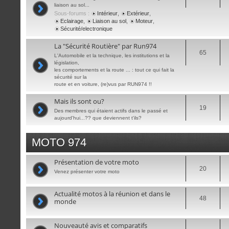
liaison au sol...
Sous-forums :
Intérieur
,
Extérieur
,
Eclairage
,
Liaison au sol
,
Moteur
,
Sécurité/electronique
La "Sécurité Routière" par Run974
65
L'Automobile et la technique, les institutions et la
législation,
les comportements et la route ... : tout ce qui fait la
sécurité sur la
route et en voiture, (re)vus par RUN974 !!
Mais ils sont ou?
19
Des membres qui étaient actifs dans le passé et
aujourd'hui...?? que deviennent t'ils?
MOTO 974
Présentation de votre moto
20
Venez présenter votre moto
Actualité motos à la réunion et dans le
48
monde
Nouveauté avis et comparatifs