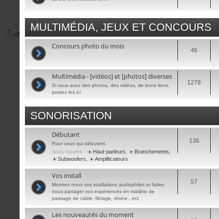
MULTIMÉDIA, JEUX ET CONCOURS
Concours photo du mois
46
Multimédia - [vidéos] et [photos] diverses
1278
Si vous avez des photos, des vidéos, de bons liens,
postez les ici
SONORISATION
Débutant
136
Pour ceux qui débutent.
Sous-forums :
Haut-parleurs
,
Branchements
,
Subwoofers
,
Amplificateurs
Vos install
57
Montrez nous vos intallations audiophiles et faites
nous partager vos expériences en matière de
passage de cable, fibrage, résine...ect
Les nouveautés du moment