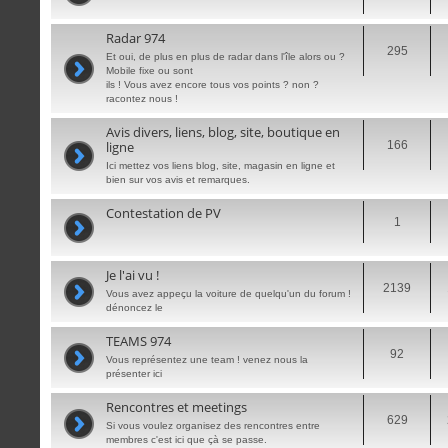
Radar 974
295
Et oui, de plus en plus de radar dans l'île alors ou ?
Mobile fixe ou sont
ils ! Vous avez encore tous vos points ? non ?
racontez nous !
Avis divers, liens, blog, site, boutique en
ligne
166
Ici mettez vos liens blog, site, magasin en ligne et
bien sur vos avis et remarques.
Contestation de PV
1
Je l'ai vu !
2139
Vous avez appeçu la voiture de quelqu'un du forum !
dénoncez le
TEAMS 974
92
Vous représentez une team ! venez nous la
présenter ici
Rencontres et meetings
629
Si vous voulez organisez des rencontres entre
membres c'est ici que çà se passe.