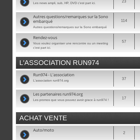
23
Les news ampli, sub, HP, DVD c'est part ici.
Autres questions/remarques sur la Sono
embarqué
114
Autres questions/remarques sur la Sono embarqué
Rendez-vous
57
Vous voulez organiser une rencontre ou un meeting
c'est part ici.
L'ASSOCIATION RUN974
Run974 - L'association
37
L'association run974.org
Les partenaires run974.org
17
Les promos que vous pouvez avoir grace à run974 !
ACHAT VENTE
Auto/moto
2