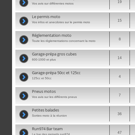
19
Vos avis sur différentes motos
Le permis moto
15
Vos infos et anecdotes sur le permis moto
Réglementation moto
8
Toute les règlementations concernant la moto
Garage-prépa gros cubes
14
600-1000 et plus
Garage-prépa 50cc et 125cc
4
125cc et 50cc
Pneus motos
7
Vos avis sur les différents pneus
Petites balades
36
Sorties moto à la réunion
Run974 Bar team
47
Le bar des motards run974