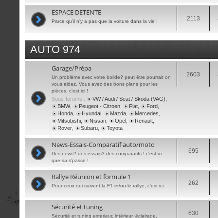
ESPACE DETENTE
2113
Parce qu'il n'y a pas que la voiture dans la vie !
AUTO 974
Garage/Prépa
2603
Un problème avec votre bolide? peut être pourrait on
vous aidez. Vous avez des bons plans pour les
pièces, c'est ici !
Sous-forums :
VW / Audi / Seat / Skoda (VAG)
,
BMW
,
Peugeot - Citroen
,
Fiat
,
Ford
,
Honda
,
Hyundai
,
Mazda
,
Mercedes
,
Mitsubishi
,
Nissan
,
Opel
,
Renault
,
Rover
,
Subaru
,
Toyota
News-Essais-Comparatif auto/moto
695
Des news? des essais? des comparatifs ! c'est ici
que sa s'passe !
Rallye Réunion et formule 1
262
Pour ceux qui suivent la F1 et/ou le rallye, c'est ici
Sécurité et tuning
630
Sécurité et tuning extérieur, intérieur, éclairage,