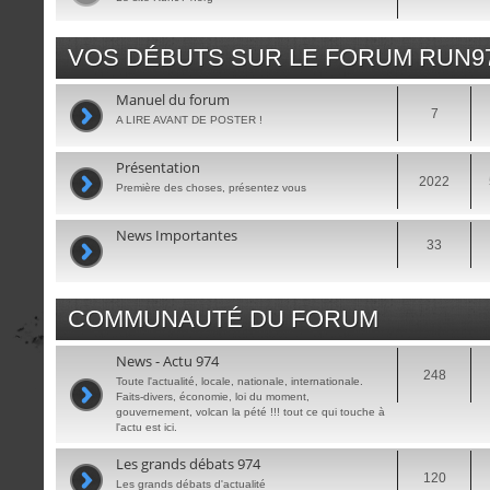
VOS DÉBUTS SUR LE FORUM RUN9
Manuel du forum
7
A LIRE AVANT DE POSTER !
Présentation
2022
Première des choses, présentez vous
News Importantes
33
COMMUNAUTÉ DU FORUM
News - Actu 974
248
Toute l'actualité, locale, nationale, internationale.
Faits-divers, économie, loi du moment,
gouvernement, volcan la pété !!! tout ce qui touche à
l'actu est ici.
Les grands débats 974
120
Les grands débats d'actualité