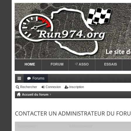
HOME
FORUM
ASSO
ESSAIS
Forums
ac
Rechercher
Connexion
Inscription
Accueil du forum
co
ur
CONTACTER UN ADMINISTRATEUR DU FOR
ci
s
Destinataire :
Administrateur