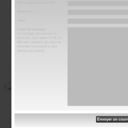
Votre adresse de courriel :
Votre nom :
Sujet :
Corps du message :
Le message sera envoyé en
texte brut, sans balise HTML ou
BBCode. L’adresse de retour du
message correspond à votre
adresse de courriel.