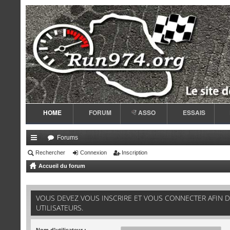
HOME
FORUM
ASSO
ESSAIS
Forums
ac
Rechercher
Connexion
Inscription
Accueil du forum
co
ur
VOUS DEVEZ VOUS INSCRIRE ET VOUS CONNECTER AFIN D
ci
UTILISATEURS.
s