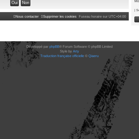
Mo
|
S
Nous contacter
Supprimer les cookies
Fuseau horaire sur
UTC+04:00
Développé par
phpBB
® Forum Software © phpBB Limited
Style by
Arty
Traduction française officielle
©
Qiaeru