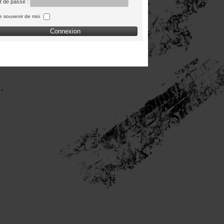
t de passe :
e souvenir de moi