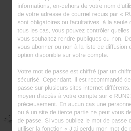
informations, en-dehors de votre nom d’util
de votre adresse de courriel requis par « R
sont obligatoires ou facultatives, à la seul
tous les cas, vous pouvez contrôler quelles
vous souhaitez rendre publiques ou non. D
vous abonner ou non à la liste de diffusion
option disponible sur votre compte.
Votre mot de passe est chiffré (par un chiffr
sécurisé. Cependant, il est recommandé de
passe sur plusieurs sites internet différent
moyen d’accès à votre compte sur « RUN974
précieusement. En aucun cas une personne
ou à un site de tierce partie ne peut vous
de passe. Si vous oubliez le mot de passe
utiliser la fonction « J’ai perdu mon mot de