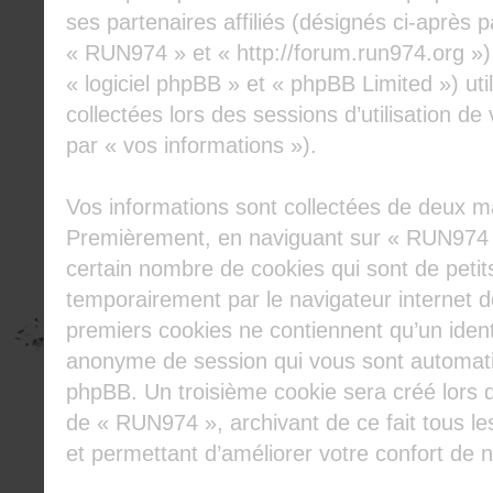
ses partenaires affiliés (désignés ci-après p
« RUN974 » et « http://forum.run974.org »)
« logiciel phpBB » et « phpBB Limited ») util
collectées lors des sessions d’utilisation de
par « vos informations »).
Vos informations sont collectées de deux ma
Premièrement, en naviguant sur « RUN974 »
certain nombre de cookies qui sont de petits
temporairement par le navigateur internet d
premiers cookies ne contiennent qu’un identifi
anonyme de session qui vous sont automatiq
phpBB. Un troisième cookie sera créé lors d
de « RUN974 », archivant de ce fait tous le
et permettant d’améliorer votre confort de na