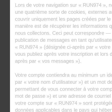
Lors de votre navigation sur « RUN974 », 
une quatrième sorte de cookies, externes 
couvrir uniquement les pages créées par le
manière est de récupérer les informations
nous collectons. Ceci peut correspondre — 
publication de messages en tant qu’utilisate
« RUN974 » (désignée ci-après par « votre
vous publiez après votre inscription et lors
après par « vos messages »).
Votre compte contiendra au minimum un iden
par « votre nom d’utilisateur ») et un mot 
permettant de vous connecter à votre compt
mot de passe ») et une adresse de courriel
votre compte sur « RUN974 » sont protégées
données applicables dans le pays qui héber