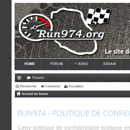
HOME
FORUM
ASSO
ESSAIS
Forums
ac
Rechercher
Connexion
Inscription
Accueil du forum
co
ur
RUN974 - POLITIQUE DE CONFID
ci
s
Cette politique de confidentialité explique