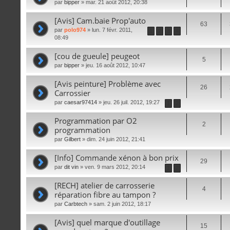
par
bipper
» mar. 21 août 2012, 20:38
[Avis] Cam.baie Prop'auto
63
par
polo974
» lun. 7 févr. 2011,
1
2
3
4
08:49
[cou de gueule] peugeot
5
par
bipper
» jeu. 16 août 2012, 10:47
[Avis peinture] Problème avec
26
Carrossier
par
caesar97414
» jeu. 26 juil. 2012, 19:27
1
2
Programmation par O2
2
programmation
par
Gilbert
» dim. 24 juin 2012, 21:41
[Info] Commande xénon à bon prix
29
par
dit vin
» ven. 9 mars 2012, 20:14
1
2
[RECH] atelier de carrosserie
4
réparation fibre au tampon ?
par
Carbtech
» sam. 2 juin 2012, 18:17
[Avis] quel marque d'outillage
15