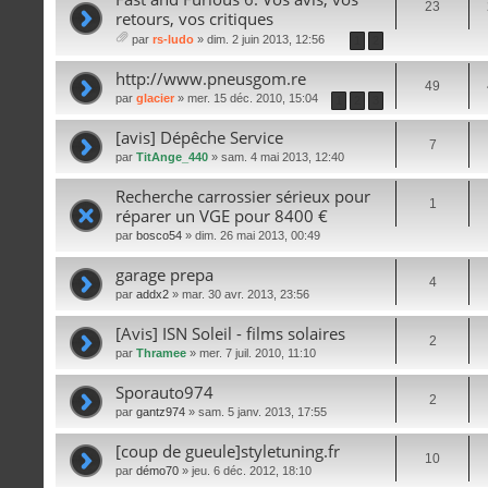
23
retours, vos critiques
par
rs-ludo
» dim. 2 juin 2013, 12:56
1
2
iè
ce
http://www.pneusgom.re
49
s
par
glacier
» mer. 15 déc. 2010, 15:04
1
2
3
joi
nt
[avis] Dépêche Service
es
7
par
TitAnge_440
» sam. 4 mai 2013, 12:40
Recherche carrossier sérieux pour
1
réparer un VGE pour 8400 €
par
bosco54
» dim. 26 mai 2013, 00:49
garage prepa
4
par
addx2
» mar. 30 avr. 2013, 23:56
[Avis] ISN Soleil - films solaires
2
par
Thramee
» mer. 7 juil. 2010, 11:10
Sporauto974
2
par
gantz974
» sam. 5 janv. 2013, 17:55
[coup de gueule]styletuning.fr
10
par
démo70
» jeu. 6 déc. 2012, 18:10