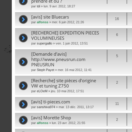
prendre et ou ?
par
tdi
» lun. 9 avr. 2012, 18:27
[avis] site Bluecars
16
par
alfonss
» mer. 6 juin 2012, 21:26
[RECHERCHE] EXPEDITION PIECES
6
VOLUMINEUSES
par
supergaillo
» ven. 1 juin 2012, 13:51
[Demande d'avis]
5
http://www.pneusrun.com
PNEUSRUN
par
Steph Payet
» mer. 16 mai 2012, 11:41
[Recherche] site pièces d'origine
2
VW et tuning Z750
par
eLOeM
» jeu. 10 mai 2012, 17:51
[avis] ti-pieces.com
11
par
sanshiva974
» mar. 13 déc. 2011, 13:17
[avis] Morette Shop
2
par
alfonss
» lun. 23 avr. 2012, 21:55