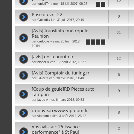
23
par
tupic974
» mer. 18 juil. 2007, 09:27
1
2
Pose du vnt 22
0
par
Golf tdi
» lun. 31 juil. 2017, 20:10
[Avis] transitaire métropole
61
Réunion
par
cailloute
» sam. 25 févr. 2012,
1
2
3
4
19:54
[avis] docteurauto.fr
12
par
bipper
» ven. 17 août 2012, 18:27
[Avis] Comptoir du tuning.fr
6
par
Silver
» ven. 30 avr. 2010, 11:40
[Coup de geule]RD Pièces auto
9
Tampon
par
jayce
» mer. 6 mars 2013, 00:53
c nouveau www.vip-dom.fr
8
par
vip dom
» dim. 3 août 2014, 23:42
Vos avis sur "Puissance
2
performance" à St Paul