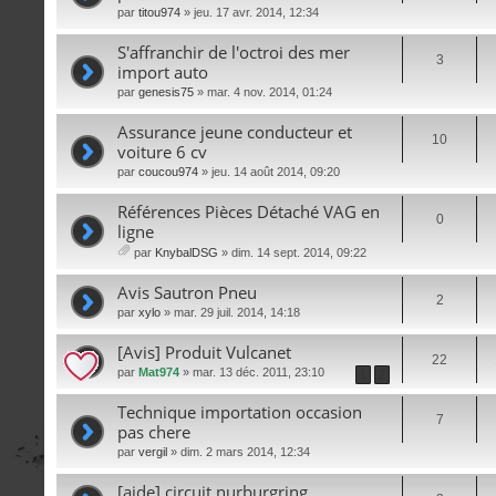
par
titou974
» jeu. 17 avr. 2014, 12:34
S'affranchir de l'octroi des mer
3
import auto
par
genesis75
» mar. 4 nov. 2014, 01:24
Assurance jeune conducteur et
10
voiture 6 cv
par
coucou974
» jeu. 14 août 2014, 09:20
Références Pièces Détaché VAG en
0
ligne
par
KnybalDSG
» dim. 14 sept. 2014, 09:22
iè
ce
Avis Sautron Pneu
2
s
par
xylo
» mar. 29 juil. 2014, 14:18
joi
nt
[Avis] Produit Vulcanet
es
22
par
Mat974
» mar. 13 déc. 2011, 23:10
1
2
Technique importation occasion
7
pas chere
par
vergil
» dim. 2 mars 2014, 12:34
[aide] circuit nurburgring