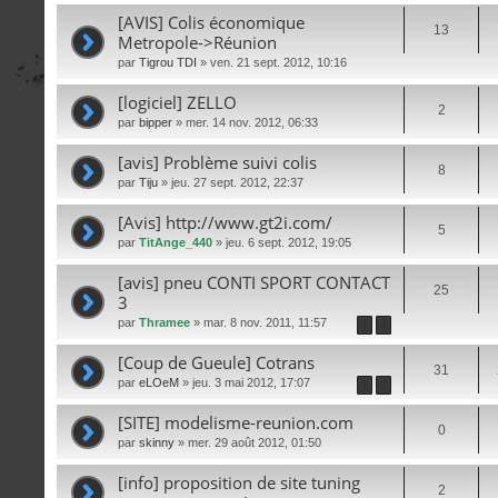
[AVIS] Colis économique
13
Metropole->Réunion
par
Tigrou TDI
» ven. 21 sept. 2012, 10:16
[logiciel] ZELLO
2
par
bipper
» mer. 14 nov. 2012, 06:33
[avis] Problème suivi colis
8
par
Tiju
» jeu. 27 sept. 2012, 22:37
[Avis] http://www.gt2i.com/
5
par
TitAnge_440
» jeu. 6 sept. 2012, 19:05
[avis] pneu CONTI SPORT CONTACT
25
3
par
Thramee
» mar. 8 nov. 2011, 11:57
1
2
[Coup de Gueule] Cotrans
31
par
eLOeM
» jeu. 3 mai 2012, 17:07
1
2
[SITE] modelisme-reunion.com
0
par
skinny
» mer. 29 août 2012, 01:50
[info] proposition de site tuning
2