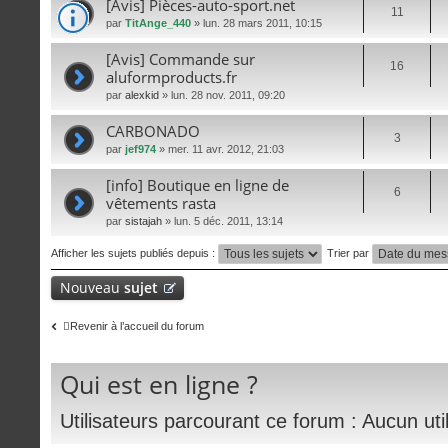
[Avis] Pièces-auto-sport.net
11
par
TitAnge_440
» lun. 28 mars 2011, 10:15
[Avis] Commande sur
16
aluformproducts.fr
par
alexkid
» lun. 28 nov. 2011, 09:20
CARBONADO
3
par
jef974
» mer. 11 avr. 2012, 21:03
[info] Boutique en ligne de
6
vêtements rasta
par
sistajah
» lun. 5 déc. 2011, 13:14
Afficher les sujets publiés depuis :
Trier par
Nouveau
sujet
Revenir à l’accueil du forum
Qui est en ligne ?
Utilisateurs parcourant ce forum : Aucun utili