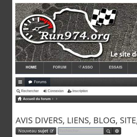
HOME
FORUM
ASSO
ESSAIS
Forums
ac
Rechercher
Connexion
Inscription
Accueil du forum
co
ur
AVIS DIVERS, LIENS, BLOG, SI
ci
s
Nouveau
sujet