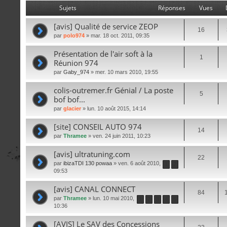
Sujets
Réponses
Vues
[avis] Qualité de service ZEOP
16
par
polo974
» mar. 18 oct. 2011, 09:35
Présentation de l'air soft à la
1
Réunion 974
par
Gaby_974
» mer. 10 mars 2010, 19:55
colis-outremer.fr Génial / La poste
5
bof bof...
par
glacier
» lun. 10 août 2015, 14:14
[site] CONSEIL AUTO 974
14
par
Thramee
» ven. 24 juin 2011, 10:23
[avis] ultratuning.com
22
par
ibizaTDI 130 powaa
» ven. 6 août 2010,
1
2
09:53
[avis] CANAL CONNECT
84
par
Thramee
» lun. 10 mai 2010,
1
2
3
4
5
10:36
[AVIS] Le SAV des Concessions