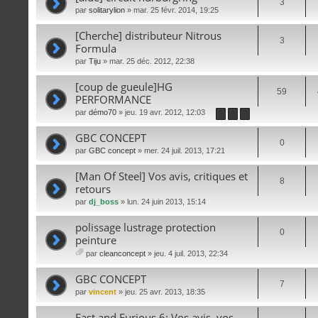
3
par
solitarylion
» mar. 25 févr. 2014, 19:25
[Cherche] distributeur Nitrous
3
Formula
par
Tiju
» mar. 25 déc. 2012, 22:38
[coup de gueule]HG
59
PERFORMANCE
par
démo70
» jeu. 19 avr. 2012, 12:03
1
2
3
GBC CONCEPT
0
par
GBC concept
» mer. 24 juil. 2013, 17:21
[Man Of Steel] Vos avis, critiques et
8
retours
par
dj_boss
» lun. 24 juin 2013, 15:14
polissage lustrage protection
0
peinture
par
cleanconcept
» jeu. 4 juil. 2013, 22:34
iè
ce
GBC CONCEPT
7
s
par
vincent
» jeu. 25 avr. 2013, 18:35
joi
nt
Fast and Furious 6: Vos avis, vos
es