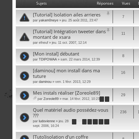
Sujets
Réponses
Vues
[Tutorial] Isolation ailes arrieres
7
par
yakam0neye
» jeu. 25 août 2011, 23:47
[Tutorial] Intégration tweeter dans
11
montant de xsara
par
efneuf
» jeu. 11 oct. 2007, 12:14
[Mon instal] débutant
8
par
TDIPOWAA
» sam. 22 mars 2014, 12:39
[daminou] mon install dans ma
16
tuture
par
daminou
» ven. 1 févr. 2013, 12:29
Mes instals réaliser [Zoreole89]
29
par
Zoreole89
» mar. 14 févr. 2012, 10:23
1
2
iè
ce
Quel matériel audio possédez-vous
236
s
???
joi
par
ludovienne
» jeu. 28
nt
1
…
8
9
10
11
12
sept. 2006, 16:24
es
[Tuto]isolation d'un coffre