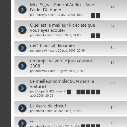
Mtx, Signat, Radical Audio... Avec
30
l'aide d'XLAudio
par
PurStyle
» dim. 17 févr. 2008, 15:11
1
2
Quel est le meilleur kit éclaté que
35
vous ayez écouté?
par
efneuf
» mar. 16 oct. 2007, 01:03
1
2
rav4 bleu spl dynamics
13
par
sebrav4
» sam. 10 nov. 2007, 20:36
un projet va voir le jour courant
16
2008
par
sebrav4
» mar. 15 janv. 2008, 19:50
Le meilleur complet SON dans la
136
voiture !
par
CooperS_421
» lun. 7
1
…
3
4
5
6
7
août 2006, 20:03
La Xsara de efneuf
14
par
efneuf
» mer. 31 oct. 2007, 18:45
--
72
par
efneuf
» ven. 17 août 2007, 00:46
1
2
3
4