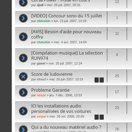
13
par
djwill
» mer. 25 juil. 2007, 20:31
[VIDEO] Concour sono du 15 juillet
1
par
chinchin
» lun. 23 juil. 2007, 14:19
[AVIS] Besoin d'aide pour nouveau
11
coffre
par
chinchin
» mer. 4 avr. 2007, 14:04
[Compilation musique] La sélection
8
RUN974
par
gawel
» ven. 20 juil. 2007, 12:24
Score de ludovienne
25
par
efneuf
» mar. 26 juin 2007, 10:19
1
2
Probleme Garantie
17
par
seiyar
» jeu. 7 déc. 2006, 13:53
ICI les installations audio
23
personalisées de vos voitures
par
seiyar
» mer. 18 oct. 2006, 20:45
1
2
Qui a du nouveau matériel audio ?
16