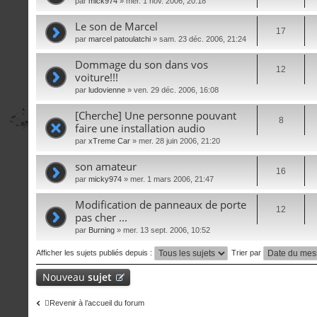
par
mick974
» mer. 1 nov. 2006, 20:18
Le son de Marcel
17
par
marcel patoulatchi
» sam. 23 déc. 2006, 21:24
Dommage du son dans vos
12
voiture!!!
par
ludovienne
» ven. 29 déc. 2006, 16:08
[Cherche] Une personne pouvant
8
faire une installation audio
par
xTreme Car
» mer. 28 juin 2006, 21:20
son amateur
16
par
micky974
» mer. 1 mars 2006, 21:47
Modification de panneaux de porte
12
pas cher ...
par
Burning
» mer. 13 sept. 2006, 10:52
Afficher les sujets publiés depuis :
Trier par
Nouveau
sujet
Revenir à l’accueil du forum