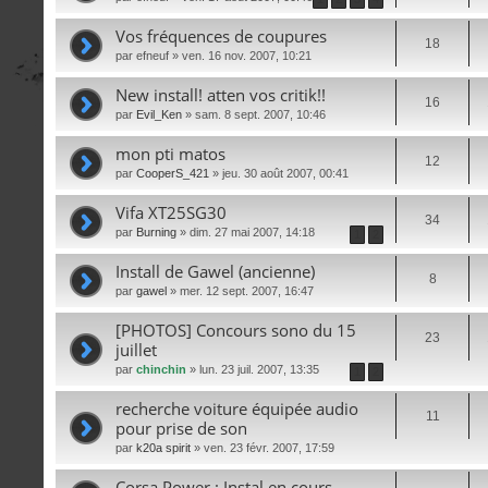
Vos fréquences de coupures
18
par
efneuf
» ven. 16 nov. 2007, 10:21
New install! atten vos critik!!
16
par
Evil_Ken
» sam. 8 sept. 2007, 10:46
mon pti matos
12
par
CooperS_421
» jeu. 30 août 2007, 00:41
Vifa XT25SG30
34
par
Burning
» dim. 27 mai 2007, 14:18
1
2
Install de Gawel (ancienne)
8
par
gawel
» mer. 12 sept. 2007, 16:47
[PHOTOS] Concours sono du 15
23
juillet
par
chinchin
» lun. 23 juil. 2007, 13:35
1
2
recherche voiture équipée audio
11
pour prise de son
par
k20a spirit
» ven. 23 févr. 2007, 17:59
Corsa Power : Instal en cours