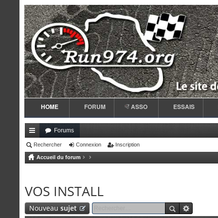
HOME
FORUM
ASSO
ESSAIS
Forums
ac
Rechercher
Connexion
Inscription
Accueil du forum
co
ur
VOS INSTALL
ci
s
Nouveau
sujet