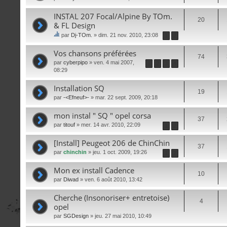
INSTAL 207 Focal/Alpine By TOm.
20
& FL Design
par
Dj-TOm.
» dim. 21 nov. 2010, 23:08
1
2
e
su
Vos chansons préférées
74
jet
par
cyberpipo
» ven. 4 mai 2007,
1
2
3
4
co
08:29
nti
en
Installation SQ
t
19
un
par
-<Efneuf>-
» mar. 22 sept. 2009, 20:18
so
nd
mon instal " SQ " opel corsa
ag
37
par
titouf
» mer. 14 avr. 2010, 22:09
e.
1
2
[Install] Peugeot 206 de ChinChin
37
par
chinchin
» jeu. 1 oct. 2009, 19:26
1
2
Mon ex install Cadence
10
par
Diwad
» ven. 6 août 2010, 13:42
Cherche (Insonoriser+ entretoise)
4
opel
par
SGDesign
» jeu. 27 mai 2010, 10:49