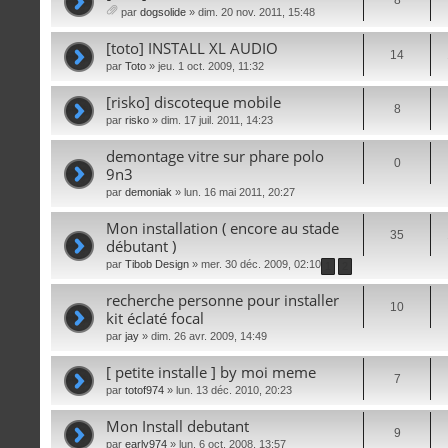
8
par
dogsolide
» dim. 20 nov. 2011, 15:48
iè
ce
[toto] INSTALL XL AUDIO
14
s
par
Toto
» jeu. 1 oct. 2009, 11:32
joi
nt
[risko] discoteque mobile
es
8
par
risko
» dim. 17 juil. 2011, 14:23
demontage vitre sur phare polo
0
9n3
par
demoniak
» lun. 16 mai 2011, 20:27
Mon installation ( encore au stade
35
débutant )
par
Tibob Design
» mer. 30 déc. 2009, 02:10
1
2
recherche personne pour installer
10
kit éclaté focal
par
jay
» dim. 26 avr. 2009, 14:49
[ petite installe ] by moi meme
7
par
totof974
» lun. 13 déc. 2010, 20:23
Mon Install debutant
9
par
early974
» lun. 6 oct. 2008, 13:57