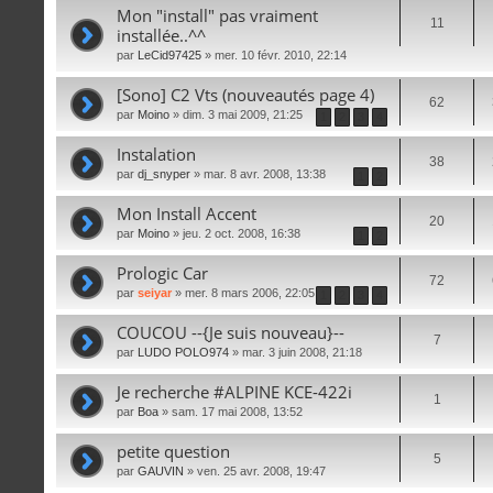
Mon "install" pas vraiment
11
installée..^^
par
LeCid97425
» mer. 10 févr. 2010, 22:14
[Sono] C2 Vts (nouveautés page 4)
62
par
Moino
» dim. 3 mai 2009, 21:25
1
2
3
4
Instalation
38
par
dj_snyper
» mar. 8 avr. 2008, 13:38
1
2
Mon Install Accent
20
par
Moino
» jeu. 2 oct. 2008, 16:38
1
2
Prologic Car
72
par
seiyar
» mer. 8 mars 2006, 22:05
1
2
3
4
COUCOU --{Je suis nouveau}--
7
par
LUDO POLO974
» mar. 3 juin 2008, 21:18
Je recherche #ALPINE KCE-422i
1
par
Boa
» sam. 17 mai 2008, 13:52
petite question
5
par
GAUVIN
» ven. 25 avr. 2008, 19:47