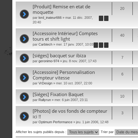
[Produit] Remise en etat de
20
moquette
par
lord_inateur666
» mar. 11 déc. 2007,
1
2
20:40
[Accessoire Intérieur] Comptes
40
tours et shift light
par
Carbtech
» mer. 17 janv. 2007, 10:03
1
2
3
[siéges] bacquet sur ibiza
7
par
geronimo-974
» jeu. 8 nov. 2007, 17:43
[Accessoire] Personnalisation
6
Compteur vitesse
par
VrDesign
» mer. 10 oct. 2007, 22:00
[Siéges] Fixation Baquet
10
par
Rallyrun
» mer. 6 juin 2007, 23:11
[Photos] de vos fonds de compteur
3
ici !!
par
Optimum Performance
» jeu. 1 juin 2006, 12:48
Afficher les sujets publiés depuis :
Trier par