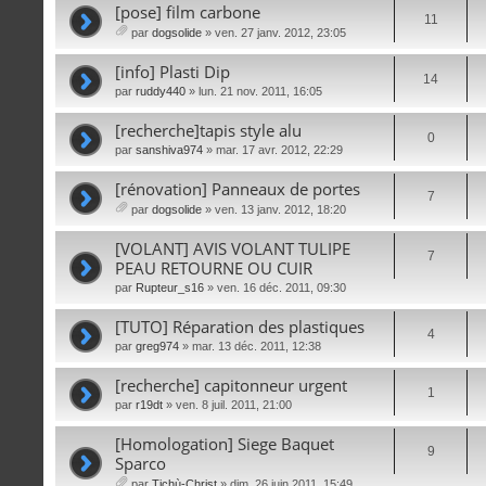
[pose] film carbone
11
par
dogsolide
» ven. 27 janv. 2012, 23:05
iè
ce
[info] Plasti Dip
14
s
par
ruddy440
» lun. 21 nov. 2011, 16:05
joi
nt
[recherche]tapis style alu
es
0
par
sanshiva974
» mar. 17 avr. 2012, 22:29
[rénovation] Panneaux de portes
7
par
dogsolide
» ven. 13 janv. 2012, 18:20
iè
ce
[VOLANT] AVIS VOLANT TULIPE
7
s
PEAU RETOURNE OU CUIR
joi
par
Rupteur_s16
» ven. 16 déc. 2011, 09:30
nt
es
[TUTO] Réparation des plastiques
4
par
greg974
» mar. 13 déc. 2011, 12:38
[recherche] capitonneur urgent
1
par
r19dt
» ven. 8 juil. 2011, 21:00
[Homologation] Siege Baquet
9
Sparco
par
Tichù-Christ
» dim. 26 juin 2011, 15:49