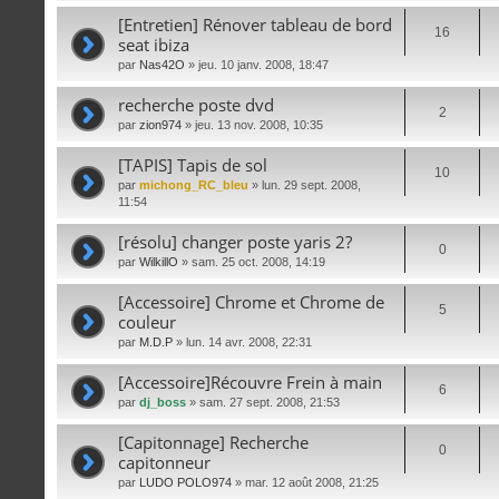
[Entretien] Rénover tableau de bord
16
seat ibiza
par
Nas42O
» jeu. 10 janv. 2008, 18:47
recherche poste dvd
2
par
zion974
» jeu. 13 nov. 2008, 10:35
[TAPIS] Tapis de sol
10
par
michong_RC_bleu
» lun. 29 sept. 2008,
11:54
[résolu] changer poste yaris 2?
0
par
WilkillO
» sam. 25 oct. 2008, 14:19
[Accessoire] Chrome et Chrome de
5
couleur
par
M.D.P
» lun. 14 avr. 2008, 22:31
[Accessoire]Récouvre Frein à main
6
par
dj_boss
» sam. 27 sept. 2008, 21:53
[Capitonnage] Recherche
0
capitonneur
par
LUDO POLO974
» mar. 12 août 2008, 21:25