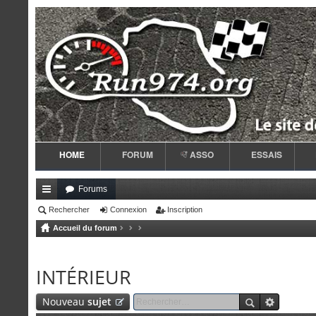
HOME
FORUM
ASSO
ESSAIS
Forums
ac
Rechercher
Connexion
Inscription
Accueil du forum
co
ur
INTÉRIEUR
ci
s
Nouveau
sujet