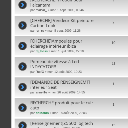
4
l'alcantara
par
malbar_
» mar. 1 sept. 2009, 09:46
[CHERCHE] Vendeur Kit peinture
2
Carbon Look
par
run rs
» mar. 8 sept. 2009, 11:26
[CHERCHE]Ampoules pour
10
éclairage intérieur ibiza
par
dj_boss
» mer. 15 juil. 2009, 22:10
Pomeau de vitesse à Led
11
INDYCATOR!!
par
Rud'X
» mer. 12 août 2009, 10:23
[DEMANDE DE RENSEIGNEMT]
1
intérieur Seat
par
annefifie
» mer. 26 août 2009, 14:55
RECHERCHE produit pour le cuir
1
auto
par
chinchin
» mar. 18 août 2009, 22:03
[Renseignement]Z5500 logitech
15