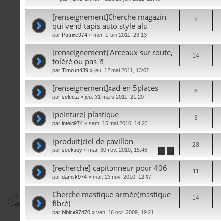
iè
ce
[renseignement]Cherche magazin
2
s
qui vend tapis auto style alu
joi
par
Patrice974
» mer. 1 juin 2011, 23:13
nt
es
[renseignement] Arceaux sur route,
14
toléré ou pas ?!
par
Timoun439
» jeu. 12 mai 2011, 13:07
[renseignement]xad en 5places
6
par
selecta
» jeu. 31 mars 2011, 21:20
[peinture] plastique
3
par
intelo974
» sam. 15 mai 2010, 14:23
[produit]ciel de pavillon
28
par
seekboy
» mar. 30 nov. 2010, 15:46
1
2
[recherche] capitonneur pour 406
11
par
damsk974
» mar. 23 nov. 2010, 12:07
Cherche mastique armée(mastique
14
fibré)
par
bibice97470
» ven. 16 oct. 2009, 19:21