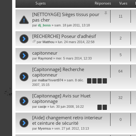
Sujets
Réponses
Vues
[NETTOYAGE] Sièges tissus pour
11
pas cher
par
dj_boss
» sam. 18 juin 2011, 13:18
[RECHERCHE] Poseur d'adhésif
2
par
Matthou
» lun. 24 mars 2014, 22:58
iè
ce
capitonneur
5
s
par
Raymond
» mer. 5 mars 2014, 12:33
joi
nt
[Capitonnage] Recherche
es
64
capitonneur
par
malbarYxvert974
» sam. 8 déc.
1
2
3
4
2007, 15:15
[Capitonnage] Avis sur Huet
32
capitonnage
par
casije
» lun. 30 juin 2008, 16:22
1
2
[Aide] changement retro interieur
0
et ceinture de sécurité
par
Myemsa
» ven. 27 juil. 2012, 13:13