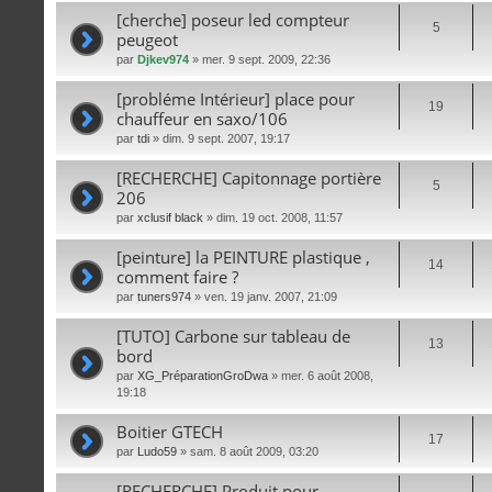
[cherche] poseur led compteur
5
peugeot
par
Djkev974
» mer. 9 sept. 2009, 22:36
[probléme Intérieur] place pour
19
chauffeur en saxo/106
par
tdi
» dim. 9 sept. 2007, 19:17
[RECHERCHE] Capitonnage portière
5
206
par
xclusif black
» dim. 19 oct. 2008, 11:57
[peinture] la PEINTURE plastique ,
14
comment faire ?
par
tuners974
» ven. 19 janv. 2007, 21:09
[TUTO] Carbone sur tableau de
13
bord
par
XG_PréparationGroDwa
» mer. 6 août 2008,
19:18
Boitier GTECH
17
par
Ludo59
» sam. 8 août 2009, 03:20
[RECHERCHE] Produit pour