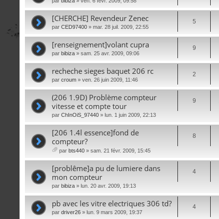
par
bibiza
» ven. 6 févr. 2009, 09:58
[CHERCHE] Revendeur Zenec
5
par
CED97400
» mar. 28 juil. 2009, 22:55
[renseignement]volant cupra
9
par
bibiza
» sam. 25 avr. 2009, 09:06
recheche sieges baquet 206 rc
2
par
croum
» ven. 26 juin 2009, 11:46
(206 1.9D) Problème compteur
9
vitesse et compte tour
par
ChInOiS_97440
» lun. 1 juin 2009, 22:13
[206 1.4l essence]fond de
8
compteur?
par
bts440
» sam. 21 févr. 2009, 15:45
iè
ce
[problême]a pu de lumiere dans
4
s
mon compteur
joi
par
bibiza
» lun. 20 avr. 2009, 19:13
nt
es
pb avec les vitre electriques 306 td?
4
par
driver26
» lun. 9 mars 2009, 19:37