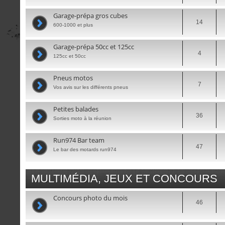
Garage-prépa gros cubes
14
600-1000 et plus
Garage-prépa 50cc et 125cc
4
125cc et 50cc
Pneus motos
7
Vos avis sur les différents pneus
Petites balades
36
Sorties moto à la réunion
Run974 Bar team
47
Le bar des motards run974
MULTIMÉDIA, JEUX ET CONCOURS
Concours photo du mois
46