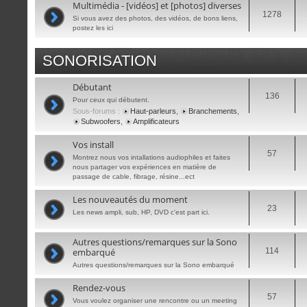
Multimédia - [vidéos] et [photos] diverses
1278
Si vous avez des photos, des vidéos, de bons liens,
postez les ici
SONORISATION
Débutant
136
Pour ceux qui débutent.
Sous-forums :
Haut-parleurs
,
Branchements
,
Subwoofers
,
Amplificateurs
Vos install
57
Montrez nous vos intallations audiophiles et faites
nous partager vos expériences en matière de
passage de cable, fibrage, résine...ect
Les nouveautés du moment
23
Les news ampli, sub, HP, DVD c'est part ici.
Autres questions/remarques sur la Sono
embarqué
114
Autres questions/remarques sur la Sono embarqué
Rendez-vous
57
Vous voulez organiser une rencontre ou un meeting