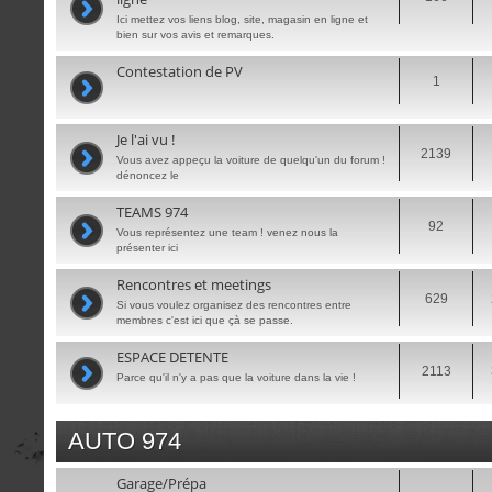
Ici mettez vos liens blog, site, magasin en ligne et
bien sur vos avis et remarques.
Contestation de PV
1
Je l'ai vu !
2139
Vous avez appeçu la voiture de quelqu'un du forum !
dénoncez le
TEAMS 974
92
Vous représentez une team ! venez nous la
présenter ici
Rencontres et meetings
629
Si vous voulez organisez des rencontres entre
membres c'est ici que çà se passe.
ESPACE DETENTE
2113
Parce qu'il n'y a pas que la voiture dans la vie !
AUTO 974
Garage/Prépa