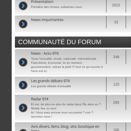
Présentation
2022
Première des choses, présentez vous
News Importantes
33
COMMUNAUTÉ DU FORUM
News - Actu 974
248
Toute l'actualité, locale, nationale, internationale.
Faits-divers, économie, loi du moment,
gouvernement, volcan la pété !!! tout ce qui touche à
l'actu est ici.
Les grands débats 974
120
Les grands débats d'actualité
Radar 974
295
Et oui, de plus en plus de radar dans l'île alors ou ?
Mobile fixe ou sont
ils ! Vous avez encore tous vos points ? non ?
racontez nous !
Avis divers, liens, blog, site, boutique en
ligne
166