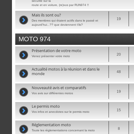
sécurité sur la
route et en voiture, (re)vus par RUN974 !!
Mais ils sont ou?
19
Des membres qui étaient actifs dans le passé et
aujourd'hui...?? que deviennent t'ils?
MOTO 974
Présentation de votre moto
20
Venez présenter votre moto
Actualité motos à la réunion et dans le
48
monde
Nouveauté avis et comparatifs
19
Vos avis sur différentes motos
Le permis moto
15
Vos infos et anecdotes sur le permis moto
Réglementation moto
8
Toute les règlementations concernant la moto