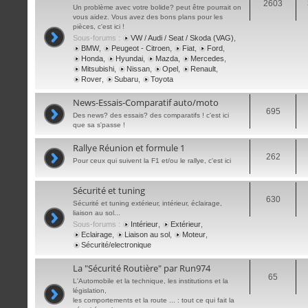
2603
Un problème avec votre bolide? peut être pourrait on
vous aidez. Vous avez des bons plans pour les
pièces, c'est ici !
Sous-forums :
VW / Audi / Seat / Skoda (VAG)
,
BMW
,
Peugeot - Citroen
,
Fiat
,
Ford
,
Honda
,
Hyundai
,
Mazda
,
Mercedes
,
Mitsubishi
,
Nissan
,
Opel
,
Renault
,
Rover
,
Subaru
,
Toyota
News-Essais-Comparatif auto/moto
695
Des news? des essais? des comparatifs ! c'est ici
que sa s'passe !
Rallye Réunion et formule 1
262
Pour ceux qui suivent la F1 et/ou le rallye, c'est ici
Sécurité et tuning
630
Sécurité et tuning extérieur, intérieur, éclairage,
liaison au sol...
Sous-forums :
Intérieur
,
Extérieur
,
Eclairage
,
Liaison au sol
,
Moteur
,
Sécurité/electronique
La "Sécurité Routière" par Run974
65
L'Automobile et la technique, les institutions et la
législation,
les comportements et la route ... : tout ce qui fait la