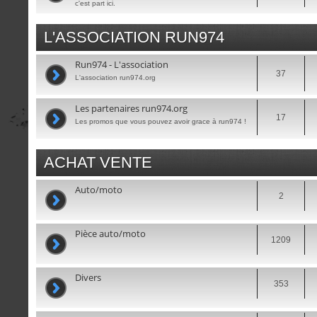
c'est part ici.
L'ASSOCIATION RUN974
Run974 - L'association
37
L'association run974.org
Les partenaires run974.org
17
Les promos que vous pouvez avoir grace à run974 !
ACHAT VENTE
Auto/moto
2
Pièce auto/moto
1209
Divers
353