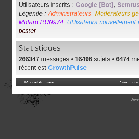
Utilisateurs inscrits :
Google [Bot]
,
Semrus
Légende :
Administrateurs
,
Modérateurs gé
Motard RUN974
,
Utilisateurs nouvellement i
poster
Statistiques
266347
messages •
16496
sujets •
6474
me
récent est
GrowthPulse
Accueil du forum
Nous contac
Déve