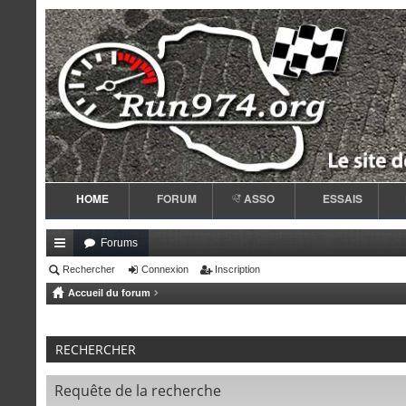
HOME
FORUM
ASSO
ESSAIS
Forums
ac
Rechercher
Connexion
Inscription
Accueil du forum
co
ur
RECHERCHER
ci
s
Requête de la recherche