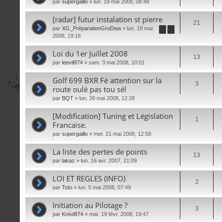
par
supergaillo
» lun. 19 mai 2008, 08:49
[radar] futur instalation st pierre
21
par
XG_PréparationGroDwa
» lun. 19 mai
1
2
2008, 19:16
Loi du 1er Juillet 2008
13
par
leevil974
» sam. 3 mai 2008, 10:01
Golf 699 BXR Fé attention sur la
3
route oulé pas tou sél
par
BQT
» lun. 26 mai 2008, 12:28
[Modification] Tuning et Législation
1
Francaise.
par
supergaillo
» mer. 21 mai 2008, 12:58
La liste des pertes de points
13
par
lakaz
» lun. 16 avr. 2007, 21:09
LOI ET REGLES (INFO)
2
par
Toto
» lun. 5 mai 2008, 07:49
Initiation au Pilotage ?
3
par
Kréol974
» mar. 19 févr. 2008, 19:47