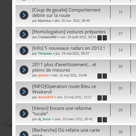
[Coup de geuele] Comportement
11
débile sur la route
par
Myemsa
» dim. 20 nov. 2011, 08:46
[Homologation] voitures préparées
27
par
Cristiano490
» ven. 19 août 2011, 20:31
1
2
[Info] 5 nouveaux radars en 2012 !
14
par
Thramee
» jeu. 19 mai 2011, 08:37
2011 plus d'avertissement... et
30
pleins de mesures
par
glacier
» mer. 11 mai 2011, 19:08
1
2
[INFO]Opération route Bleu ce
20
Weekend
par
Arson974
» ven. 13 mai 2011, 13:17
1
2
[Xénon] Encore une reforme
29
"locale"
par
dj_boss
» sam. 19 mars 2011, 00:42
1
2
[Recherche] Où refaire une carte
38
grise