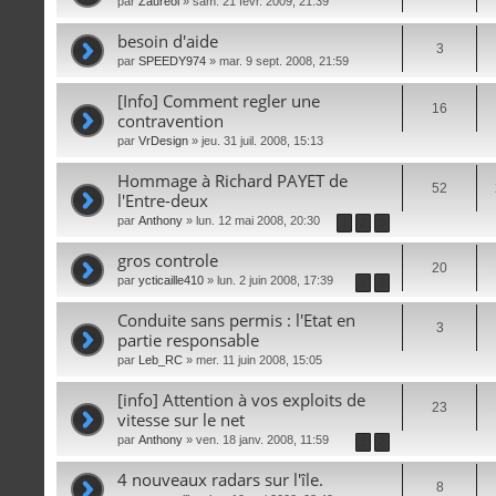
par
Zaureol
» sam. 21 févr. 2009, 21:39
besoin d'aide
3
par
SPEEDY974
» mar. 9 sept. 2008, 21:59
[Info] Comment regler une
16
contravention
par
VrDesign
» jeu. 31 juil. 2008, 15:13
Hommage à Richard PAYET de
52
l'Entre-deux
par
Anthony
» lun. 12 mai 2008, 20:30
1
2
3
gros controle
20
par
ycticaille410
» lun. 2 juin 2008, 17:39
1
2
Conduite sans permis : l'Etat en
3
partie responsable
par
Leb_RC
» mer. 11 juin 2008, 15:05
[info] Attention à vos exploits de
23
vitesse sur le net
par
Anthony
» ven. 18 janv. 2008, 11:59
1
2
4 nouveaux radars sur l'île.
8