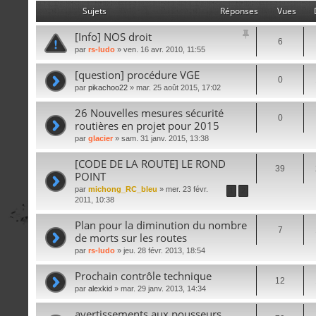
Sujets
Réponses
Vues
[Info] NOS droit
6
par
rs-ludo
» ven. 16 avr. 2010, 11:55
[question] procédure VGE
0
par
pikachoo22
» mar. 25 août 2015, 17:02
26 Nouvelles mesures sécurité
0
routières en projet pour 2015
par
glacier
» sam. 31 janv. 2015, 13:38
[CODE DE LA ROUTE] LE ROND
39
POINT
par
michong_RC_bleu
» mer. 23 févr.
1
2
2011, 10:38
Plan pour la diminution du nombre
7
de morts sur les routes
par
rs-ludo
» jeu. 28 févr. 2013, 18:54
Prochain contrôle technique
12
par
alexkid
» mar. 29 janv. 2013, 14:34
avertissements aux pousseurs