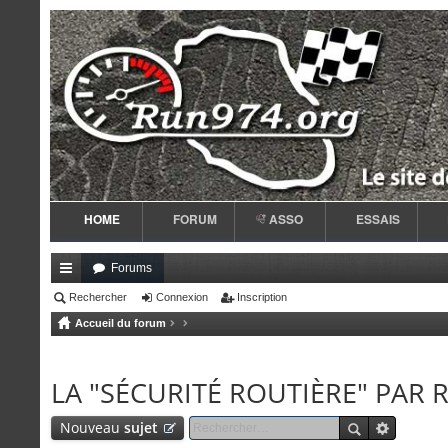
HOME
FORUM
ASSO
ESSAIS
Forums
ac
Rechercher
Connexion
Inscription
Accueil du forum
co
ur
LA "SÉCURITÉ ROUTIÈRE" PAR 
ci
s
Nouveau
sujet