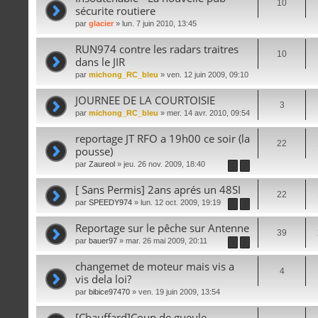
10
sécurite routiere
par
glacier
» lun. 7 juin 2010, 13:45
RUN974 contre les radars traitres
10
dans le JIR
par
michong_RC_bleu
» ven. 12 juin 2009, 09:10
JOURNEE DE LA COURTOISIE
3
par
michong_RC_bleu
» mer. 14 avr. 2010, 09:54
reportage JT RFO a 19h00 ce soir (la
22
pousse)
par
Zaureol
» jeu. 26 nov. 2009, 18:40
1
2
[ Sans Permis] 2ans aprés un 48SI
22
par
SPEEDY974
» lun. 12 oct. 2009, 19:19
1
2
Reportage sur le pêche sur Antenne
39
par
bauer97
» mar. 26 mai 2009, 20:11
1
2
changemet de moteur mais vis a
4
vis dela loi?
par
bibice97470
» ven. 19 juin 2009, 13:54
[Chauffard]Coup de gueule