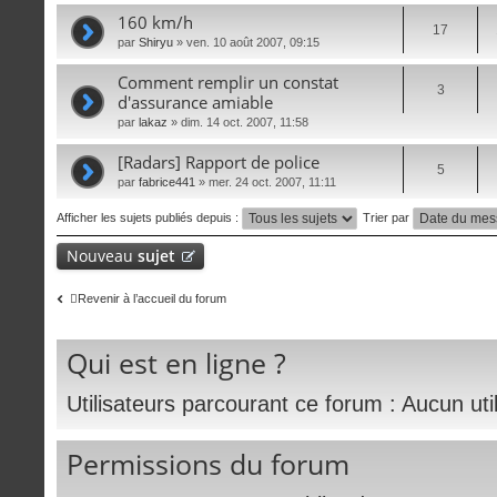
160 km/h
17
par
Shiryu
» ven. 10 août 2007, 09:15
Comment remplir un constat
3
d'assurance amiable
par
lakaz
» dim. 14 oct. 2007, 11:58
[Radars] Rapport de police
5
par
fabrice441
» mer. 24 oct. 2007, 11:11
Afficher les sujets publiés depuis :
Trier par
Nouveau
sujet
Revenir à l’accueil du forum
Qui est en ligne ?
Utilisateurs parcourant ce forum : Aucun utili
Permissions du forum