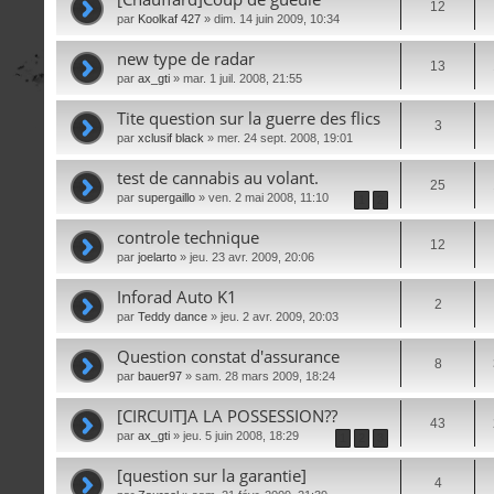
12
par
Koolkaf 427
» dim. 14 juin 2009, 10:34
new type de radar
13
par
ax_gti
» mar. 1 juil. 2008, 21:55
Tite question sur la guerre des flics
3
par
xclusif black
» mer. 24 sept. 2008, 19:01
test de cannabis au volant.
25
par
supergaillo
» ven. 2 mai 2008, 11:10
1
2
controle technique
12
par
joelarto
» jeu. 23 avr. 2009, 20:06
Inforad Auto K1
2
par
Teddy dance
» jeu. 2 avr. 2009, 20:03
Question constat d'assurance
8
par
bauer97
» sam. 28 mars 2009, 18:24
[CIRCUIT]A LA POSSESSION??
43
par
ax_gti
» jeu. 5 juin 2008, 18:29
1
2
3
[question sur la garantie]
4