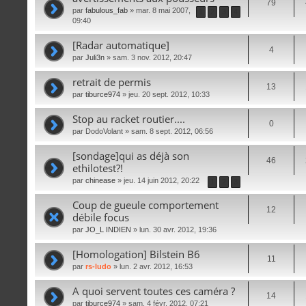
79
par
fabulous_fab
» mar. 8 mai 2007,
1
2
3
4
09:40
[Radar automatique]
4
par
Juli3n
» sam. 3 nov. 2012, 20:47
retrait de permis
13
par
tiburce974
» jeu. 20 sept. 2012, 10:33
Stop au racket routier....
0
par
DodoVolant
» sam. 8 sept. 2012, 06:56
[sondage]qui as déjà son
46
ethilotest?!
par
chinease
» jeu. 14 juin 2012, 20:22
1
2
3
Coup de gueule comportement
12
débile focus
par
JO_L INDIEN
» lun. 30 avr. 2012, 19:36
[Homologation] Bilstein B6
11
par
rs-ludo
» lun. 2 avr. 2012, 16:53
A quoi servent toutes ces caméra ?
14
par
tiburce974
» sam. 4 févr. 2012, 07:21