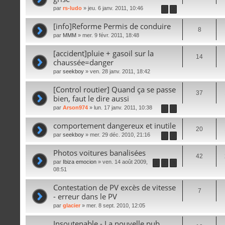
par
rs-ludo
» jeu. 6 janv. 2011, 10:46
1
2
[info]Reforme Permis de conduire
8
par
MMM
» mer. 9 févr. 2011, 18:48
[accident]pluie + gasoil sur la
14
chaussée=danger
par
seekboy
» ven. 28 janv. 2011, 18:42
[Control routier] Quand ça se passe
37
bien, faut le dire aussi
par
Arson974
» lun. 17 janv. 2011, 10:38
1
2
comportement dangereux et inutile
20
par
seekboy
» mer. 29 déc. 2010, 21:16
1
2
Photos voitures banalisées
42
par
Ibiza emocion
» ven. 14 août 2009,
1
2
3
08:51
Contestation de PV excès de vitesse
7
- erreur dans le PV
par
glacier
» mer. 8 sept. 2010, 12:05
Insoutenable - La nouvelle pub